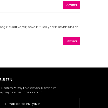
Devamı
ğ kutuları yaptık, boya kutuları yaptık, peynir kutuları
Devamı
BÜLTEN
 Bültenimize kayıt olarak yeniliklerden ve
mpanyalardan haberdar olun