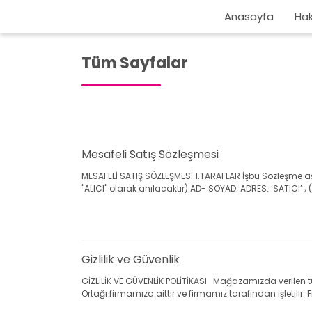
Anasayfa
Hak
Tüm Sayfalar
Mesafeli Satış Sözleşmesi
MESAFELİ SATIŞ SÖZLEŞMESİ 1.TARAFLAR İşbu Sözleşme aş
"ALICI" olarak anılacaktır) AD- SOYAD: ADRES: ‘SATICI’ ; 
Gizlilik ve Güvenlik
GİZLİLİK VE GÜVENLİK POLİTİKASI Mağazamızda verilen tüm
Ortağı firmamıza aittir ve firmamız tarafından işletilir. F