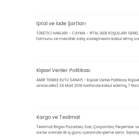
İptal ve İade Şartları
TÜKETİCİ HAKLARI – CAYMA – İPTAL İADE KOŞULLARI GENEL:
formunu ve mesafeli satış sözleşmesini kabul etmiş sayılır
Kişisel Veriler Politikası
AMİR TENEKE KUTU SANAYİ - Kişisel Veriler Politikası Ki
anılacaktır) 24 Mart 2016 tarihinde kabul edilmiş, 7 Nisan
Kargo ve Teslimat
Teslimat Bilgisi Pazartesi, Salı, Çarşamba, Perşembe ve
ise bir sonraki ilk iş günü içerisinde işleme alınır. Siparişl 