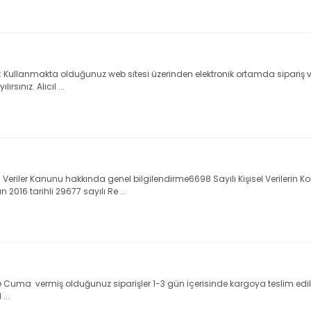
 Kullanmakta olduğunuz web sitesi üzerinden elektronik ortamda sipariş ve
sınız. Alıcıl ...
şisel Veriler Kanunu hakkında genel bilgilendirme6698 Sayılı Kişisel Verile
 2016 tarihli 29677 sayılı Re ...
 Cuma vermiş olduğunuz siparişler 1-3 gün içerisinde kargoya teslim edilir. 
...