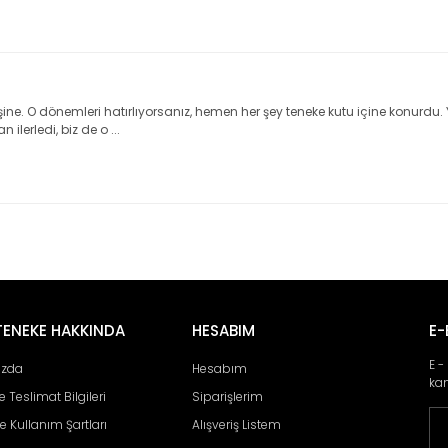
ne. O dönemleri hatırlıyorsanız, hemen her şey teneke kutu içine konurdu. Ya
ilerledi, biz de o ...
TENEKE HAKKINDA
HESABIM
E-
E -
ızda
Hesabım
ka
 Teslimat Bilgileri
Siparişlerim
 ve Kullanım Şartları
Alışveriş Listem