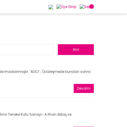
de imzalanmıştır. ‘ALICI’ ; (sözleşmede bundan sonra
Devamı
ı Amir Teneke Kutu Sanayi- A.İlhan Aktaş ve