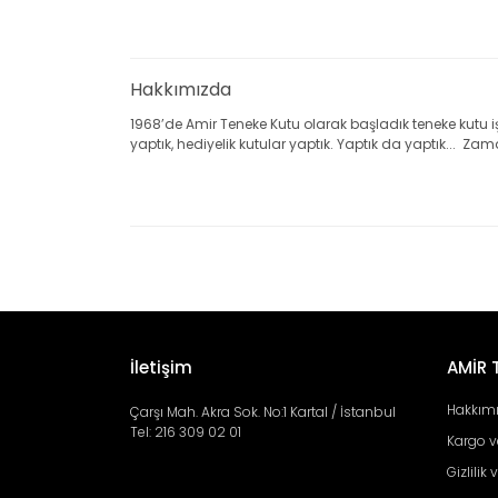
Hakkımızda
1968’de Amir Teneke Kutu olarak başladık teneke kutu işi
yaptık, hediyelik kutular yaptık. Yaptık da yaptık... Zaman 
İletişim
AMİR 
Hakkım
Çarşı Mah. Akra Sok. No:1 Kartal / İstanbul
Tel: 216 309 02 01
Kargo ve
Gizlilik