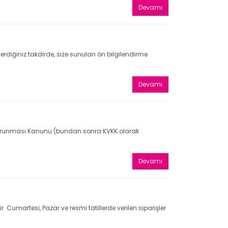
Devamı
rdiğiniz takdirde, size sunulan ön bilgilendirme
Devamı
rin Korunması Kanunu (bundan sonra KVKK olarak
Devamı
Cumartesi, Pazar ve resmi tatillerde verilen siparişler