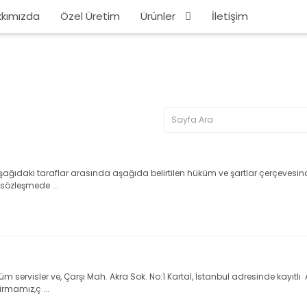
kımızda
Özel Üretim
Ürünler
İletişim
ağıdaki taraflar arasında aşağıda belirtilen hüküm ve şartlar çerçevesin
(sözleşmede ...
 servisler ve, Çarşı Mah. Akra Sok. No:1 Kartal, İstanbul adresinde kayıtl
irmamız,ç ...