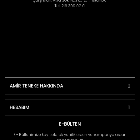
Çarşı Mah. Akra Sok. No:1 Kartal / İstanbul
Tel: 216 309 02 01
AMİR TENEKE HAKKINDA
HESABIM
E-BÜLTEN
E - Bültenimize kayıt olarak yeniliklerden ve kampanyalardan