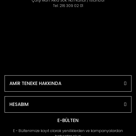
Çarşı Mah. Akra Sok. No:1 Kartal / İstanbul
Tel: 216 309 02 01
AMİR TENEKE HAKKINDA
HESABIM
E-BÜLTEN
E - Bültenimize kayıt olarak yeniliklerden ve kampanyalardan