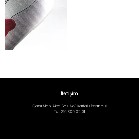
İletişim
Çarşı Mah. Akra Sok. No:1 Kartal / İstanbul
Tel: 216 309 02 01