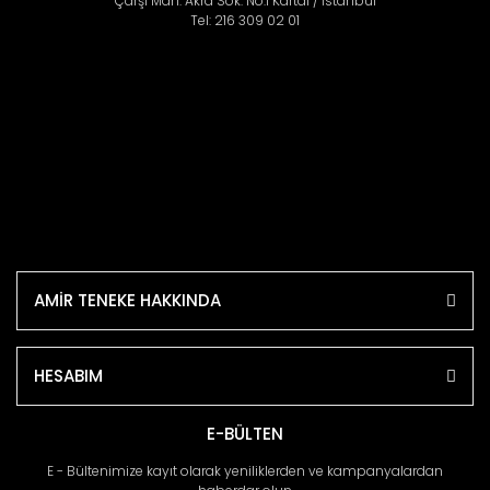
Çarşı Mah. Akra Sok. No:1 Kartal / İstanbul
Tel: 216 309 02 01
AMİR TENEKE HAKKINDA
HESABIM
E-BÜLTEN
E - Bültenimize kayıt olarak yeniliklerden ve kampanyalardan