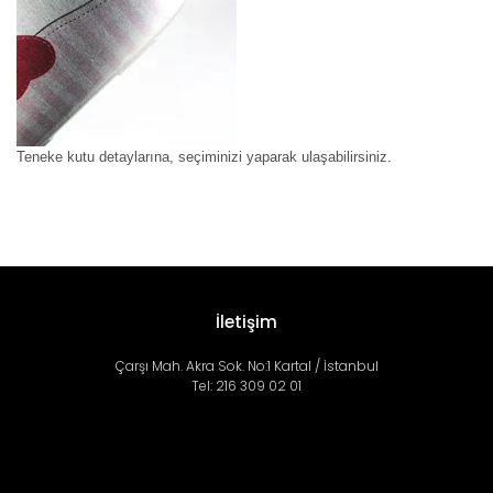
Teneke kutu detaylarına, seçiminizi yaparak ulaşabilirsiniz.
İletişim
Çarşı Mah. Akra Sok. No:1 Kartal / İstanbul
Tel: 216 309 02 01