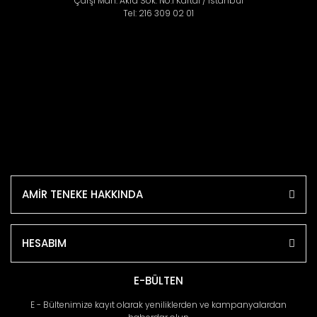
Çarşı Mah. Akra Sok. No:1 Kartal / İstanbul
Tel: 216 309 02 01
AMİR TENEKE HAKKINDA
HESABIM
E-BÜLTEN
E - Bültenimize kayıt olarak yeniliklerden ve kampanyalardan