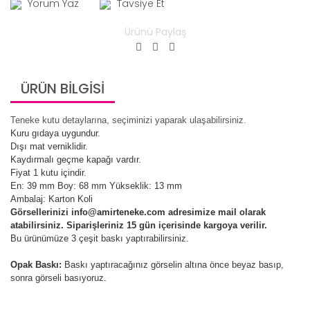
Yorum Yaz
Tavsiye Et
Ürünü Paylaş
ÜRÜN BİLGİSİ
Teneke kutu detaylarına, seçiminizi yaparak ulaşabilirsiniz.
Kuru gıdaya uygundur.
Dışı mat verniklidir.
Kaydırmalı geçme kapağı vardır.
Fiyat 1 kutu içindir.
En: 39 mm Boy: 68 mm Yükseklik: 13 mm
Ambalaj: Karton Koli
Görsellerinizi info@amirteneke.com adresimize mail olarak
atabilirsiniz. Siparişleriniz 15 gün içerisinde kargoya verilir.
Bu ürünümüze 3 çeşit baskı yaptırabilirsiniz.
Opak Baskı:
Baskı yaptıracağınız görselin altına önce beyaz basıp,
sonra görseli basıyoruz.