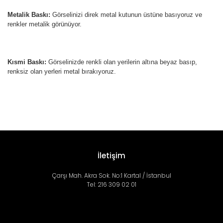
Metalik Baskı:
Görselinizi direk metal kutunun üstüne basıyoruz ve
renkler metalik görünüyor.
Kısmi Baskı:
Görselinizde renkli olan yerilerin altına beyaz basıp,
renksiz olan yerleri metal bırakıyoruz.
İletişim
Çarşı Mah. Akra Sok. No:1 Kartal / İstanbul
Tel: 216 309 02 01