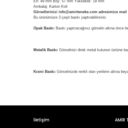
En: 49 mm Boy: 57 mm Yükseklik: 18 mm
Ambalaj: Karton Koli
Görsellerinizi info@amirteneke.com adresimize mail ola
Bu ürünümüze 3 çeşit baskı yaptırabilirsiniz.
Opak Baskı:
Baskı yaptıracağınız görselin altına önce b
Metalik Baskı:
Görselinizi direk metal kutunun üstüne ba
Kısmi Baskı:
Görselinizde renkli olan yerilerin altına be
İletişim
AMİR 