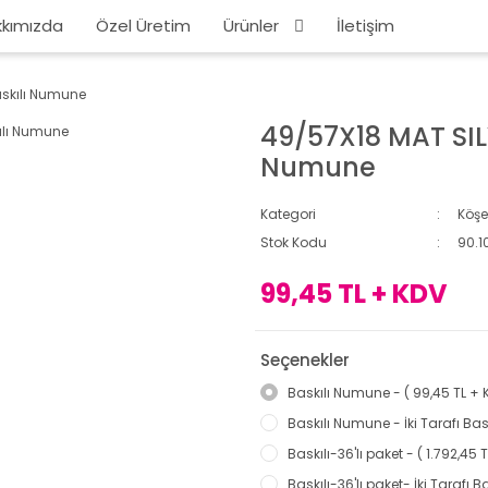
kımızda
Özel Üretim
Ürünler
İletişim
askılı Numune
49/57X18 MAT SIL
Numune
Kategori
Köşe
Stok Kodu
90.1
99,45 TL + KDV
Seçenekler
Baskılı Numune - ( 99,45 TL + 
Baskılı Numune - İki Tarafı Bask
Baskılı-36'lı paket - ( 1.792,45 
Baskılı-36'lı paket- İki Tarafı B