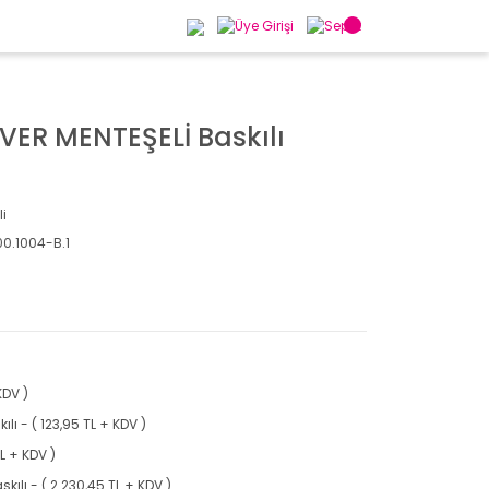
VER MENTEŞELİ Baskılı
li
00.1004-B.1
KDV )
ılı - ( 123,95 TL + KDV )
TL + KDV )
askılı - ( 2.230,45 TL + KDV )