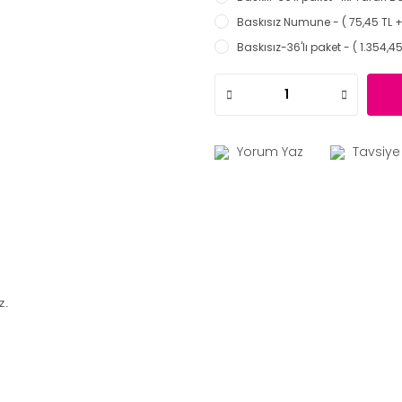
Baskısız Numune - ( 75,45 TL +
Baskısız-36'lı paket - ( 1.354,4
Yorum Yaz
Tavsiye
z.