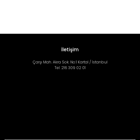
İletişim
Çarşı Mah. Akra Sok. No:1 Kartal / İstanbul
Tel: 216 309 02 01