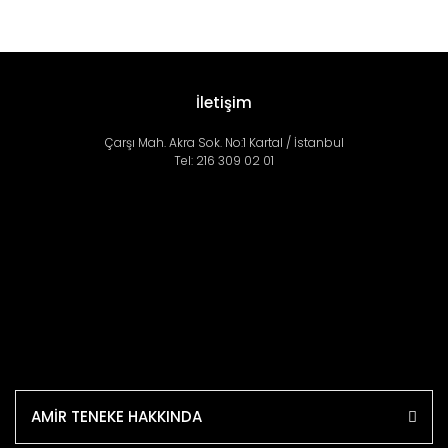
İletişim
Çarşı Mah. Akra Sok. No:1 Kartal / İstanbul
Tel: 216 309 02 01
AMİR TENEKE HAKKINDA