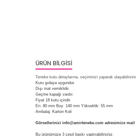
ÜRÜN BİLGİSİ
Teneke kutu detaylarına, seçiminizi yaparak ulaşabilirsini
Kuru gıdaya uygundur.
Dışı mat verniklidir.
Geçme kapağı vardır.
Fiyat 18 kutu içindir.
En: 80 mm Boy: 140 mm Yükseklik: 55 mm
Ambalaj: Karton Koli
Görsellerinizi info@amirteneke.com adresimize mail ola
Bu ürünümüze 3 çeşit baskı yaptırabilirsiniz.