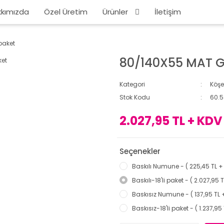
kımızda
Özel Üretim
Ürünler
İletişim
paket
80/140X55 MAT GO
Kategori
Köşe
Stok Kodu
60.5
2.027,95 TL + KDV
Seçenekler
Baskılı Numune - ( 225,45 TL +
Baskılı-18'li paket - ( 2.027,95 
Baskısız Numune - ( 137,95 TL 
Baskısız-18'li paket - ( 1.237,95