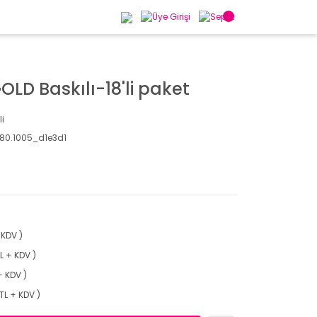
LD Baskılı-18'li paket
li
80.1005_d1e3d1
 KDV )
TL + KDV )
+ KDV )
 TL + KDV )