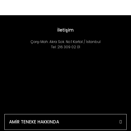
İletişim
Çarşı Mah. Akra Sok. No:1 Kartal / İstanbul
Tel: 216 309 02 01
AMİR TENEKE HAKKINDA