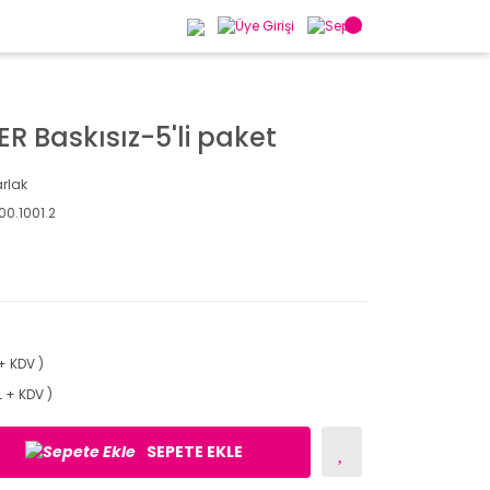
R Baskısız-5'li paket
rlak
00.1001.2
+ KDV )
L + KDV )
SEPETE EKLE