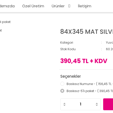
kımızda
Özel Üretim
Ürünler
İletişim
i paket
84X345 MAT SILVE
Kategori
Yuva
Stok Kodu
60.2
390,45 TL + KDV
Seçenekler
Baskısız Numune - ( 156,45 TL 
Baskısız-5'li paket - ( 390,45 T